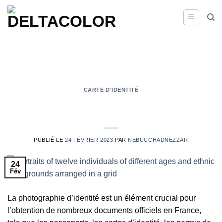
Passer
au
contenu
ARCHIVES PAR MOIS DE PUBLICATION:
FÉVRIER 2023
CARTE D'IDENTITÉ
Pourquoi la taille des photos d’identité
est-elle si importante ?
PUBLIÉ LE
24 FÉVRIER 2023
PAR
NEBUCCHADNEZZAR
24
Fév
La photographie d’identité est un élément crucial pour
l’obtention de nombreux documents officiels en France,