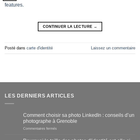
CONTINUER LA LECTURE
→
Posté dans
carte d'identité
Laissez un commentaire
LES DERNIERS ARTICLES
Comment choisir sa photo LinkedIn : conseils d’un
photographe à Grenoble
sur
Commentaires fermés
Comment
choisir